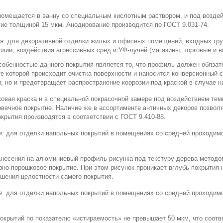
омещается в ванну со специальным кислотным раствором, и под воздей
ие толщиной 15 мкм. Анодирование производится по ГОСТ 9.031-74.
я
: для декоративной отделки жилых и офисных помещений, входных груп
озии, воздействия агрессивных сред и УФ-лучей (магазины, торговые и вы
обенностью данного покрытия является то, что профиль должен обязат
те которой происходит очистка поверхности и наносится конверсионный 
, но и предотвращает распространение коррозии под краской в случае 
овая краска и в специальной покрасочной камере под воздействием тем
говечное покрытие. Наличие же в ассортименте античных декоров позвол
крытия производятся в соответствии с ГОСТ 9.410-88.
я
: для отделки напольных покрытий в помещениях со средней проходим
анесения на алюминиевый профиль рисунка под текстуру дерева методо
но-порошковое покрытие. При этом рисунок проникает вглубь покрытия 
шения целостности самого покрытия.
я
: для отделки напольных покрытий в помещениях со средней проходим
окрытий по показателю «истираемость» не превышает 50 мкм, что соотв