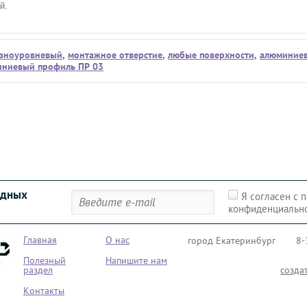
й.
зноуровневый
,
монтажное отверстие
,
любые поверхности
,
алюминие
ниевый профиль ПР 03
одных
Я согласен с 
конфиденциальн
Главная
О нас
город Екатеринбург
8-
Полезный
Напишите нам
раздел
созда
Контакты