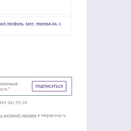
вый профиль
,
кант
,
перепад до
,
с
политикой
ПОДПИСАТЬСЯ
ости
*
343-361-93-20
ть интернет магазин
в megagroup.ru