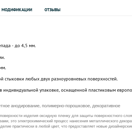
МОДИФИКАЦИИ
ОТЗЫВЫ
пада - до 4,5 мм.
ми.
 мм.
ой стыковки любых двух разноуровневых поверхностей.
в индивидуальной упаковке, оснащенной пластиковым европод
ветное анодирование, полимерно-порошковое, декоративное
 поверхности изделия оксидную пленку для защиты поверхностного слоя
вами, это электрохимический процесс нанесения металлического декорат
зделие практически в любой цвет, что предоставляет новые дизайнерск