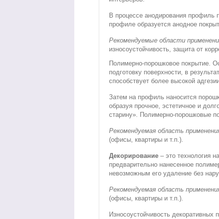
В процессе анодирования профиль п
профиле образуется анодное покрыт
Рекомендуемые области применени
износоустойчивость, защита от корр
Полимерно-порошковое покрытие.
Ос
подготовку поверхности, в результа
способствует более высокой адгезии
Затем на профиль наносится порошк
образуя прочное, эстетичное и дол
старину». Полимерно-порошковые по
Рекомендуемая область применени
(офисы, квартиры и т.п.).
Декорирование
– это технология н
предварительно нанесенное полимер
невозможным его удаление без нару
Рекомендуемая область применени
(офисы, квартиры и т.п.).
Износоустойчивость декоративных п