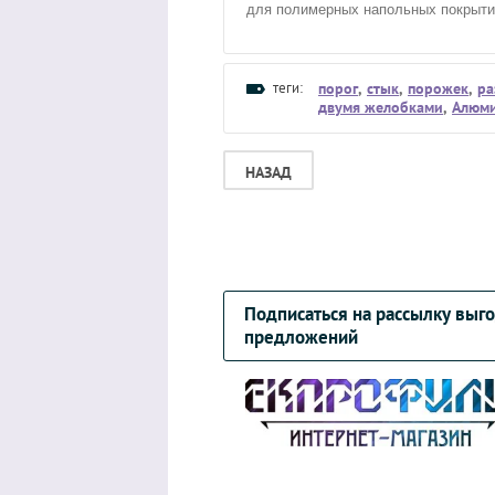
для полимерных напольных покрыти
теги:
порог
,
стык
,
порожек
,
ра
двумя желобками
,
Алюми
НАЗАД
Подписаться на рассылку выг
предложений