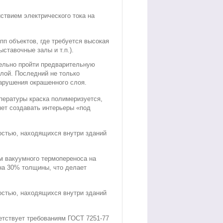
ствием электрического тока на
п объектов, где требуется высокая
ставочные залы и т.п.).
ельно пройти предварительную
слой. Последний не только
нарушения окрашенного слоя.
пературы краска полимеризуется,
яет создавать интерьеры «под
остью, находящихся внутри зданий
м вакуумного термопереноса на
на 30% толщины, что делает
остью, находящихся внутри зданий
етствует требованиям ГОСТ 7251-77